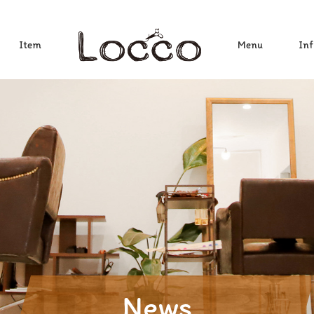
Item
Menu
Inf
News