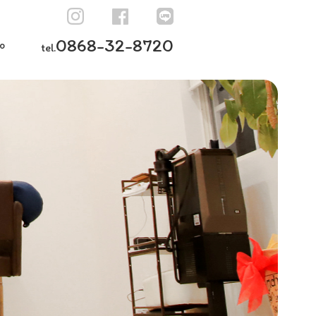
0868-32-8720
o
tel.