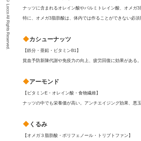
Copyright © Locco All Rights Reserved.
ナッツに含まれるオレイン酸やパルミトレイン酸、オメガ3
特に、オメガ3脂肪酸は、体内では作ることができない必須
カシューナッツ
【鉄分・亜鉛・ビタミンB1】
貧血予防新陳代謝や免疫力の向上、疲労回復に効果がある
アーモンド
【ビタミンE・オレイン酸・食物繊維】
ナッツの中でも栄養価が高い。アンチエイジング効果、悪
くるみ
【オメガ３脂肪酸・ポリフェノール・トリプトファン】