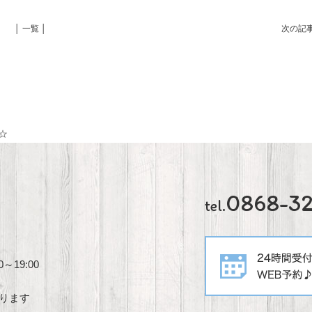
│ 一覧 │
次の記
☆
0868-3
tel.
～19:00
あります