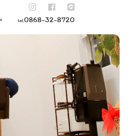
0868-32-8720
o
tel.