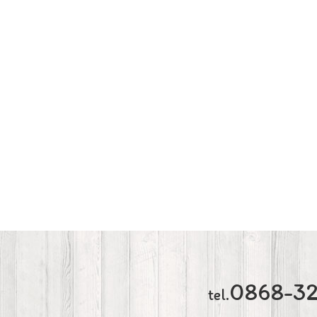
0868-3
tel.