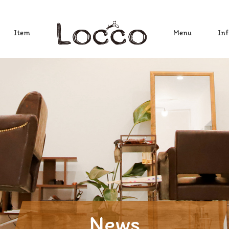
Item
Menu
Inf
News