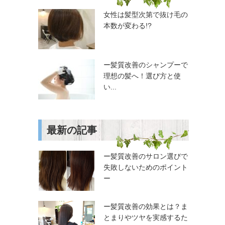
女性は髪型次第で抜け毛の
本数が変わる!?
ー髪質改善のシャンプーで
理想の髪へ！選び方と使
い...
最新の記事
ー髪質改善のサロン選びで
失敗しないためのポイント
ー
ー髪質改善の効果とは？ま
とまりやツヤを実感するた