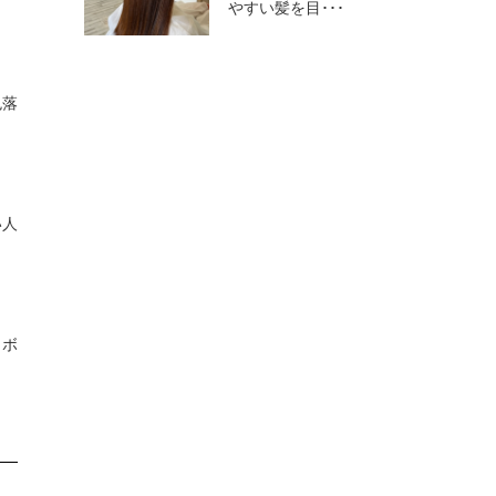
やすい髪を目･･･
色落
い人
とボ