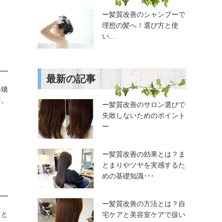
ー髪質改善のシャンプーで
理想の髪へ！選び方と使
い...
最新の記事
い矯
す。
ー髪質改善のサロン選びで
失敗しないためのポイント
ー
ー髪質改善の効果とは？ま
とまりやツヤを実感するた
めの基礎知識･･･
ー髪質改善の方法とは？自
まと
宅ケアと美容室ケアで扱い