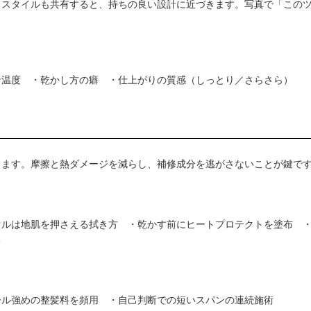
フスタイルも共有すると、持ちの良い設計に近づきます。写真で「この
ン温度 ・乾かし方の癖 ・仕上がりの質感（しっとり／さらさら）
出ます。摩擦と熱ダメージを減らし、補修成分を逃がさないことが鍵で
オルは地肌を押さえる拭き方 ・乾かす前にヒートプロテクトを塗布 
る
ール強めの整髪料を頻用 ・自己判断での短いスパンの連続施術