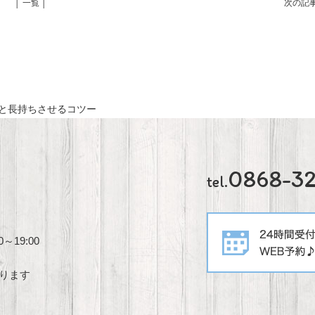
│ 一覧 │
次の記
と長持ちさせるコツー
0868-3
tel.
～19:00
あります