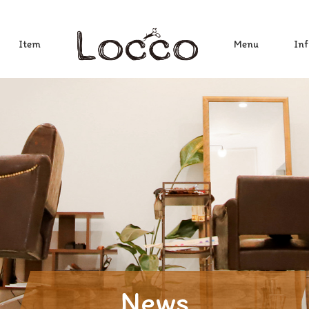
Item
Menu
Inf
News