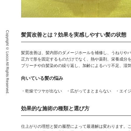
Copyright © Locco All Rights Reserved.
髪質改善とは？効果を実感しやすい髪の状態
髪質改善は、髪内部のダメージホールを補修し、うねりや
正力で形を固定するものだけでなく、熱や薬剤、栄養成分
ブリーチや白髪染めの繰り返し、加齢によるハリ不足、湿
向いている髪の悩み
・乾燥でツヤが出ない ・広がってまとまらない ・エイ
効果的な施術の種類と選び方
仕上がりの理想と髪の履歴によって最適解は変わります。