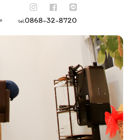
0868-32-8720
o
tel.