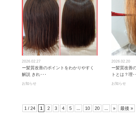
2026.02.27
2026.02.20
ー髪質改善のポイントをわかりやすく
ー髪質改善
解説 きれ･･･
トとは？理･･
お知らせ
お知らせ
1 / 24
1
2
3
4
5
...
10
20
...
»
最後 »