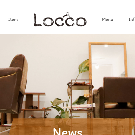
Item
Menu
Inf
News