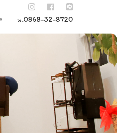
0868-32-8720
o
tel.