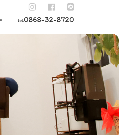
0868-32-8720
o
tel.