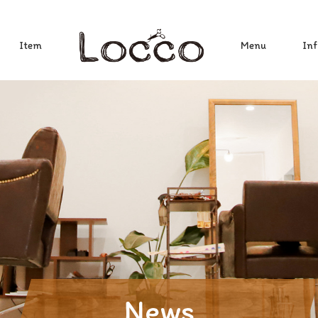
Item
Menu
Inf
News