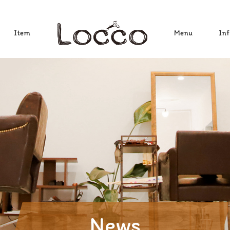
Item
Menu
Inf
News