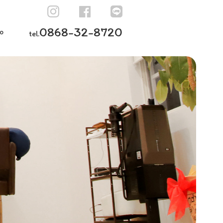
0868-32-8720
o
tel.