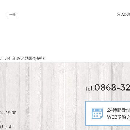
│ 一覧 │
次の記
ナラ!仕組みと効果を解説
0868-3
tel.
～19:00
あります